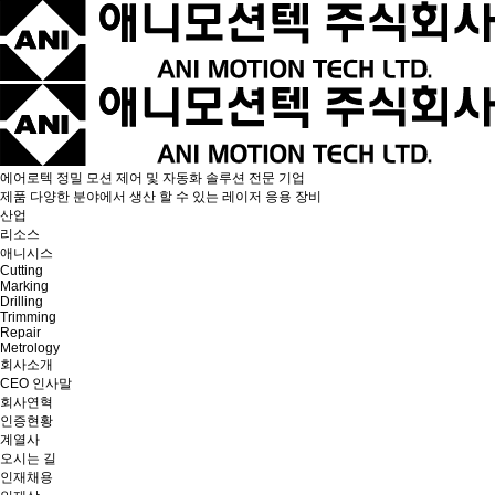
에어로텍
정밀 모션 제어 및 자동화 솔루션 전문 기업
제품
다양한 분야에서 생산 할 수 있는 레이저 응용 장비
산업
리소스
애니시스
Cutting
Marking
Drilling
Trimming
Repair
Metrology
회사소개
CEO 인사말
회사연혁
인증현황
계열사
오시는 길
인재채용