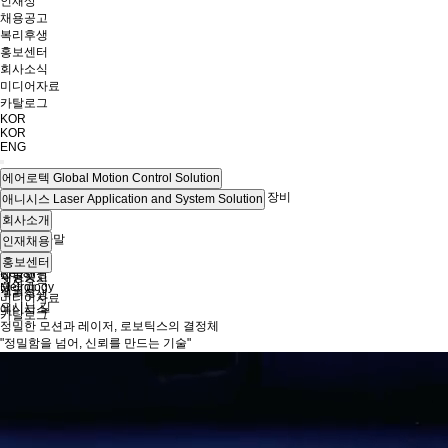
인재상
채용공고
복리후생
홍보센터
회사소식
미디어자료
카탈로그
KOR
KOR
ENG
에어로텍
Global Motion Control Solution
제품
다양한 분야에서 생산 할 수 있는 레이저 응용 장비
애니시스
Laser Application and System Solution
산업
Cutting
회사소개
리소스
Marking
CEO 인사말
인재채용
Drilling
회사연혁
Trimming
인재상
홍보센터
Repair
인증현황
채용공고
회사소식
Metrology
계열사
복리후생
미디어자료
오시는 길
애니시스
카탈로그
정밀한 모션과 레이저, 로보틱스의 결정체
"정밀함을 넘어, 신뢰를 만드는 기술"